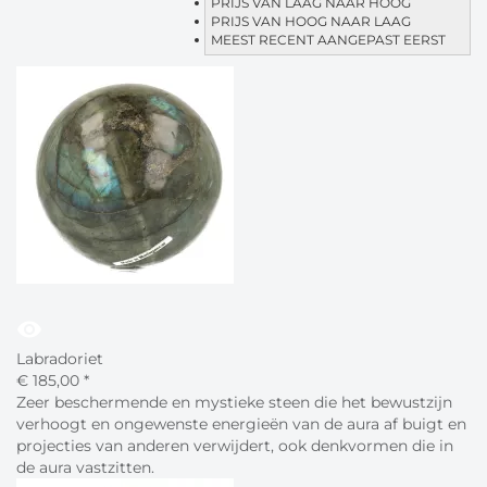
PRIJS VAN LAAG NAAR HOOG
PRIJS VAN HOOG NAAR LAAG
MEEST RECENT AANGEPAST EERST
visibility
Labradoriet
€
185,
00
*
Zeer beschermende en mystieke steen die het bewustzijn
verhoogt en ongewenste energieën van de aura af buigt en
projecties van anderen verwijdert, ook denkvormen die in
de aura vastzitten.