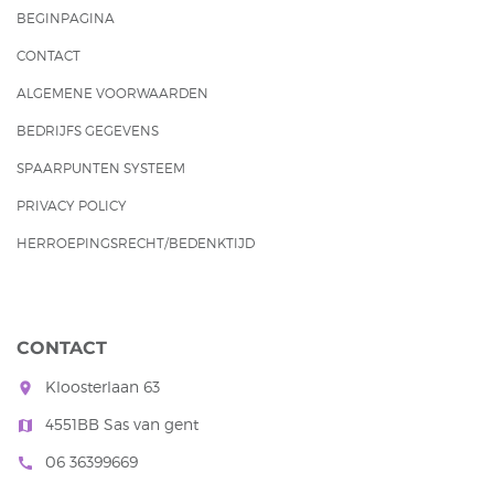
BEGINPAGINA
CONTACT
ALGEMENE VOORWAARDEN
BEDRIJFS GEGEVENS
SPAARPUNTEN SYSTEEM
PRIVACY POLICY
HERROEPINGSRECHT/BEDENKTIJD
CONTACT
Kloosterlaan 63
room
4551BB Sas van gent
map
06 36399669
call