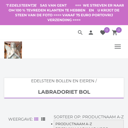
'T EDELSTEENTJE
SAS VAN GENT
=== WE STREVEN ER NAAR
OM 100 % TEVREDEN KLANTEN TE HEBBEN
EN
U KRIJGT DE
STEEN VAN DE FOTO ==== VANAF 75 EURO PORTOVRIJ
VERZENDING ====
0
0
search
person
favorite
local_grocery_store
TOGG
NAVI
EDELSTEEN BOLLEN EN EIEREN
/
LABRADORIET BOL
SORTEER OP:
PRODUCTNAAM A-Z
WEERGAVE:
PRODUCTNAAM A-Z