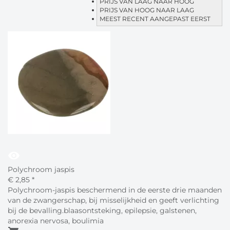
PRIJS VAN LAAG NAAR HOOG
PRIJS VAN HOOG NAAR LAAG
MEEST RECENT AANGEPAST EERST
visibility
Polychroom jaspis
€
2,
85
*
Polychroom-jaspis beschermend in de eerste drie maanden
van de zwangerschap, bij misselijkheid en geeft verlichting
bij de bevalling.blaasontsteking, epilepsie, galstenen,
anorexia nervosa, boulimia