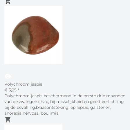
shopping_cart
visibility
Polychroom jaspis
€
3,
25
*
Polychroom-jaspis beschermend in de eerste drie maanden
van de zwangerschap, bij misselijkheid en geeft verlichting
bij de bevalling.blaasontsteking, epilepsie, galstenen,
anorexia nervosa, boulimia
shopping_cart