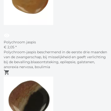
visibility
Polychroom jaspis
€
2,
05
*
Polychroom-jaspis beschermend in de eerste drie maanden
van de zwangerschap, bij misselijkheid en geeft verlichting
bij de bevalling.blaasontsteking, epilepsie, galstenen,
anorexia nervosa, boulimia
shopping_cart