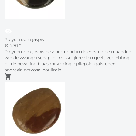
visibility
Polychroom jaspis
€
4,
70
*
Polychroom-jaspis beschermend in de eerste drie maanden
van de zwangerschap, bij misselijkheid en geeft verlichting
bij de bevalling.blaasontsteking, epilepsie, galstenen,
anorexia nervosa, boulimia
shopping_cart