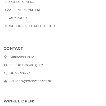
BEDRIJFS GEGEVENS
SPAARPUNTEN SYSTEEM
PRIVACY POLICY
HERROEPINGSRECHT/BEDENKTIJD
CONTACT
Kloosterlaan 63
room
4551BB Sas van gent
map
06 36399669
call
verkoop@edelsteentjes.nl
mail
WINKEL OPEN: