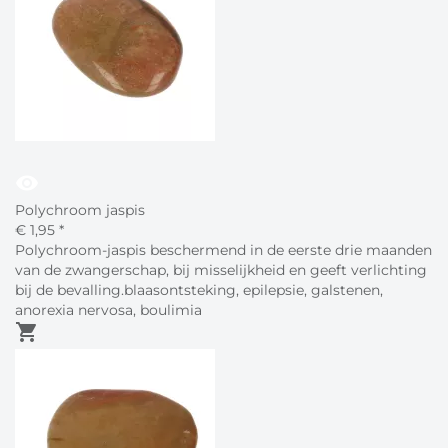
visibility
Polychroom jaspis
€
1,
95
*
Polychroom-jaspis beschermend in de eerste drie maanden
van de zwangerschap, bij misselijkheid en geeft verlichting
bij de bevalling.blaasontsteking, epilepsie, galstenen,
anorexia nervosa, boulimia
shopping_cart