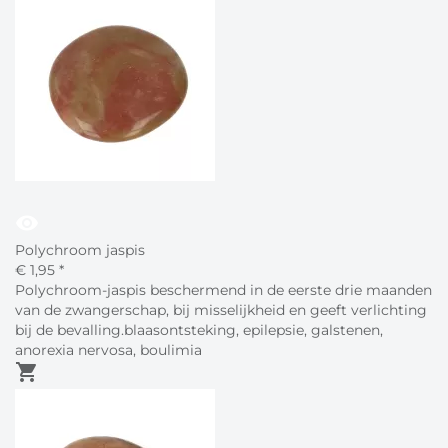
visibility
Polychroom jaspis
€
1,
95
*
Polychroom-jaspis beschermend in de eerste drie maanden
van de zwangerschap, bij misselijkheid en geeft verlichting
bij de bevalling.blaasontsteking, epilepsie, galstenen,
anorexia nervosa, boulimia
shopping_cart