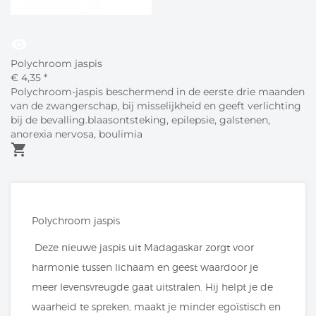
visibility
Polychroom jaspis
€
4,
35
*
Polychroom-jaspis beschermend in de eerste drie maanden
van de zwangerschap, bij misselijkheid en geeft verlichting
bij de bevalling.blaasontsteking, epilepsie, galstenen,
anorexia nervosa, boulimia
shopping_cart
Polychroom jaspis
Deze nieuwe jaspis uit Madagaskar zorgt voor
harmonie tussen lichaam en geest waardoor je
meer levensvreugde gaat uitstralen. Hij helpt je de
waarheid te spreken, maakt je minder egoïstisch en