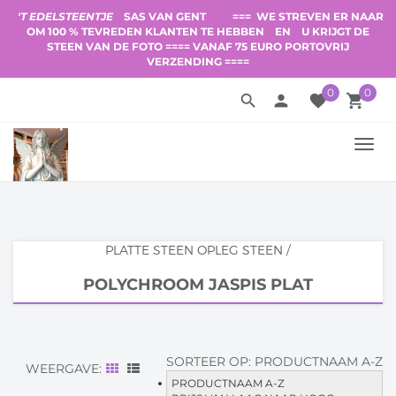
'T EDELSTEENTJE
SAS VAN GENT
=== WE STREVEN ER NAAR
OM 100 % TEVREDEN KLANTEN TE HEBBEN
EN
U KRIJGT DE
STEEN VAN DE FOTO ==== VANAF 75 EURO PORTOVRIJ
VERZENDING ====
0
0
search
person
favorite
local_grocery_store
TOGG
NAVI
PLATTE STEEN OPLEG STEEN
/
POLYCHROOM JASPIS PLAT
SORTEER OP:
PRODUCTNAAM A-Z
WEERGAVE:
PRODUCTNAAM A-Z