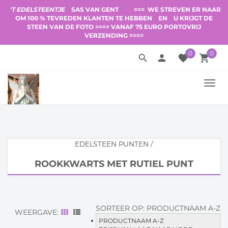
'T EDELSTEENTJE
SAS VAN GENT
=== WE STREVEN ER NAAR
OM 100 % TEVREDEN KLANTEN TE HEBBEN
EN
U KRIJGT DE
STEEN VAN DE FOTO ==== VANAF 75 EURO PORTOVRIJ
VERZENDING ====
0
0
search
person
favorite
local_grocery_store
TOGG
NAVI
EDELSTEEN PUNTEN
/
ROOKKWARTS MET RUTIEL PUNT
SORTEER OP:
PRODUCTNAAM A-Z
WEERGAVE:
PRODUCTNAAM A-Z