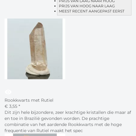
PRIJS VAN LAAG NAAR HOOG
PRIJS VAN HOOG NAAR LAAG
MEEST RECENT AANGEPAST EERST
visibility
Rookkwarts met Rutiel
€
3,
55
*
Dit zijn hele bijzondere, zeer krachtige kristallen die maar af
en toe in Brazilië gevonden worden. De prachtige
combinatie van het aardende Rookkwarts met de hoge
frequentie van Rutiel maakt het spec